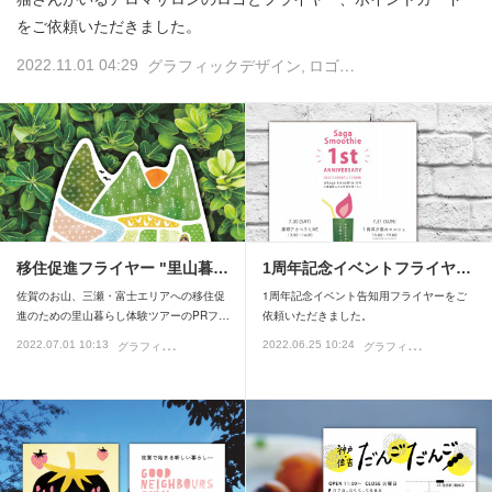
をご依頼いただきました。
2022.11.01 04:29
グラフィックデザイン
ロゴデザイン
移住促進フライヤー "里山暮…
1周年記念イベントフライヤ…
佐賀のお山、三瀬・富士エリアへの移住促
1周年記念イベント告知用フライヤーをご
進のための里山暮らし体験ツアーのPRフ…
依頼いただきました。
グ
ラフィックデザイン
グ
ラフィックデザイン
2022.07.01 10:13
2022.06.25 10:24