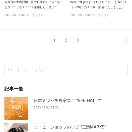
佐賀県の中山間地（富士町周辺）に自生す
昨年に引き続き イロイロイロ、 を 5月24
るウバユリを１００％使用した干菓子 "…
日〜26日 の３日間、開催いたしました…
グ
ラフィックデザイン
グ
ラフィックデザイン
2019.06.01 04:00
2019.05.31 08:00
イ
1
2
3
記事一覧
日本ミツバチ農家ロゴ "BEE HATTY"
2023.09.01 13:31
コーヒーショップのロゴ "三瀬MARKS"