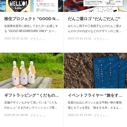
移住プロジェクト "GOOD N…
だんご屋ロゴ "だんごだんご"
佐賀県佐賀市に移住してきた方へお渡しす
みたらし団子や三色団子などのだんご屋さ
る "GOOD NEIGHBOURS ONLY" カー…
んのロゴやのぼりなどのデザインのご依…
グ
ラフィックデザイン
グ
ラフィックデザイン
2022.06.24 11:03
2022.03.31 13:11
ロ
ギフトラッピング "くだもの…
イベントフライヤー "旅をす…
店舗デザインもさせて頂いている "くだも
佐賀のお山にポツンとある平飼い卵の養鶏
のかふぇ" さまのオンラインショップ用…
場とカフェを営む「旅をする木」さまよ…
グ
ラフィックデザイン
グ
ラフィックデザイン
2020.05.01 08:09
2020.01.30 15:00