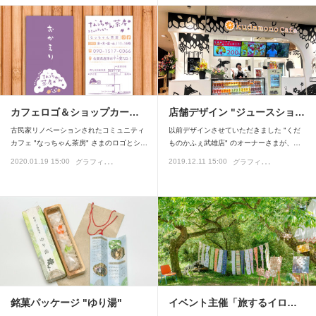
カフェロゴ＆ショップカー…
店舗デザイン "ジュースショ…
古民家リノベーションされたコミュニティ
以前デザインさせていただきました "くだ
カフェ "なっちゃん茶房" さまのロゴとシ…
ものかふぇ武雄店" のオーナーさまが、…
グ
ラフィックデザイン
グ
ラフィックデザイン
2020.01.19 15:00
2019.12.11 15:00
ロゴデザイン
店
銘菓パッケージ "ゆり湯"
イベント主催「旅するイロ…