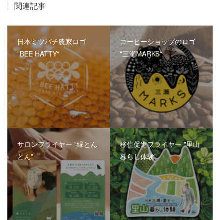
関連記事
日本ミツバチ農家ロゴ
コーヒーショップのロゴ
"BEE HATTY"
"三瀬MARKS"
サロンフライヤー "縁とん
移住促進フライヤー "里山
とん"
暮らし体験"